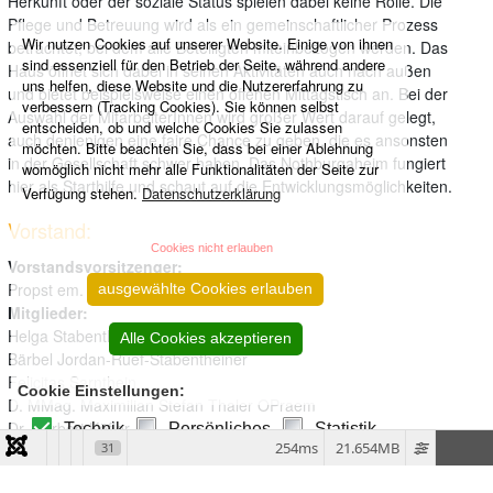
Herkunft oder der soziale Status spielen dabei keine Rolle. Die
Pflege und Betreuung wird als ein gemeinschaftlicher Prozess
Wir nutzen Cookies auf unserer Website. Einige von ihnen
betrachtet, bei dem alle Beteiligten miteinbezogen werden. Das
sind essenziell für den Betrieb der Seite, während andere
Haus öffnet sich dabei in seinen Aktivitäten auch nach außen
uns helfen, diese Website und die Nutzererfahrung zu
und bietet beispielsweise einen offenen Mittagstisch an. Bei der
verbessern (Tracking Cookies). Sie können selbst
Auswahl der MitarbeiterInnen wird großer Wert darauf gelegt,
entscheiden, ob und welche Cookies Sie zulassen
auch denjenigen eine faire Chance zu geben, die es ansonsten
möchten. Bitte beachten Sie, dass bei einer Ablehnung
in der Gesellschaft schwer haben. Das Nothburgaheim fungiert
womöglich nicht mehr alle Funktionalitäten der Seite zur
hier als Starthilfe und schaut auf die Entwicklungsmöglichkeiten.
Verfügung stehen.
Datenschutzerklärung
Vorstand:
Cookies nicht erlauben
Vorstandsvorsitzender:
Propst em. Prälat Dr. Florian Huber
ausgewählte Cookies erlauben
Mitglieder:
Helga Stabentheiner
Alle Cookies akzeptieren
Bärbel Jordan-Ruef-Stabentheiner
Felicitas Sarnthein
Cookie Einstellungen:
D. MMag. Maximilian Stefan Thaler OPraem
Dr. Herbert Köfler
Technik
Persönliches
Statistik
254ms
21.654MB
31