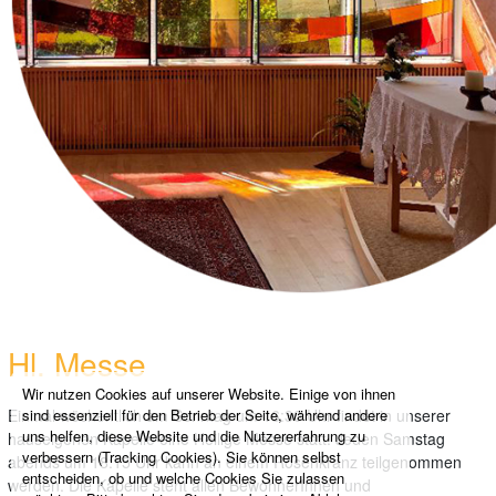
Hl. Messe
Wir nutzen Cookies auf unserer Website. Einige von ihnen
sind essenziell für den Betrieb der Seite, während andere
Einmal wöchentlich am Sonntag um 16:30 Uhr findet in unserer
uns helfen, diese Website und die Nutzererfahrung zu
hauseigenen Kapelle eine Heilige Messe statt. Jeden Samstag
verbessern (Tracking Cookies). Sie können selbst
abends um 18:15 Uhr kann an einem Rosenkranz teilgenommen
entscheiden, ob und welche Cookies Sie zulassen
werden. Die Kapelle steht allen BewohnerInnen und