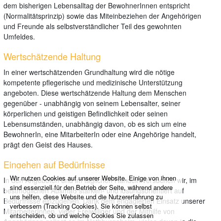
dem bisherigen Lebensalltag der BewohnerInnen entspricht
(Normalitätsprinzip) sowie das Miteinbeziehen der Angehörigen
und Freunde als selbstverständlicher Teil des gewohnten
Umfeldes.
Wertschätzende Haltung
In einer wertschätzenden Grundhaltung wird die nötige
kompetente pflegerische und medizinische Unterstützung
angeboten. Diese wertschätzende Haltung dem Menschen
gegenüber - unabhängig von seinem Lebensalter, seiner
körperlichen und geistigen Befindlichkeit oder seinen
Lebensumständen, unabhängig davon, ob es sich um eine
BewohnerIn, eine MitarbeiterIn oder eine Angehörige handelt,
prägt den Geist des Hauses.
Eingehen auf Bedürfnisse
Wir nutzen Cookies auf unserer Website. Einige von ihnen
In den Angeboten und im täglichen Handeln versuchen wir, im
sind essenziell für den Betrieb der Seite, während andere
bestmöglichen Ausmaß stärken- und lösungsorientiert auf
uns helfen, diese Website und die Nutzererfahrung zu
Bedürfnisse einzugehen. Dank dem engagierten Einsatz unserer
verbessern (Tracking Cookies). Sie können selbst
MitarbeiterInnen, vieler Freiwilliger und der Mithilfe von
entscheiden, ob und welche Cookies Sie zulassen