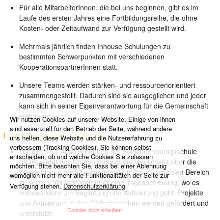
Für alle MitarbeiterInnen, die bei uns beginnen, gibt es im
Laufe des ersten Jahres eine Fortbildungsreihe, die ohne
Kosten- oder Zeitaufwand zur Verfügung gestellt wird.
Mehrmals jährlich finden Inhouse Schulungen zu
bestimmten Schwerpunkten mit verschiedenen
KooperationspartnerInnen statt.
Unsere Teams werden stärken- und ressourcenorientiert
zusammengestellt. Dadurch sind sie ausgeglichen und jeder
kann sich in seiner Eigenverantwortung für die Gemeinschaft
einbringen.
Wir nutzen Cookies auf unserer Website. Einige von ihnen
sind essenziell für den Betrieb der Seite, während andere
Umsetzung des Gelernten
uns helfen, diese Website und die Nutzererfahrung zu
verbessern (Tracking Cookies). Sie können selbst
Vor allem für AbsolventInnen der Sozialbetreuungsschule
entscheiden, ob und welche Cookies Sie zulassen
(SOB) bietet das Nothburgaheim die Möglichkeit über die
möchten. Bitte beachten Sie, dass bei einer Ablehnung
Pflege hinaus auch Schwerpunkte im psychosozialen Bereich
womöglich nicht mehr alle Funktionalitäten der Seite zur
zu setzen. Wir verfügen über eine Tagesbetreuung, wo es
Verfügung stehen.
Datenschutzerklärung
insbesondere um Begleitung und Aktivierung geht. Projekte
und Aktivierung in den Wohnbereichen werden gefördert und
Cookies nicht erlauben
unterstützt.